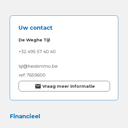
Volledig omringd door andere aangrenzende
weilanden, akkers en/of tuinstroken.
Altijd dienst gedaan voor het kweken en
Uw contact
beplanten van gewassen, struiken, plantenteelt,
hagen en bomen.
Op heden niet meer in gebruik, niet verpacht en
De Weghe Tijl
dus onmiddellijk beschikbaar !
+32 495 57 40 40
Een absolute opportuniteit voor zowel te
investeren als voor eigen gebruik.
tijl@heistimmo.be
ref: 7659600
Bezoek zeker aan te raden.
Vraag meer informatie
Neem gerust contact info@heistimmo.be of
0494 12 25 45.
Financieel