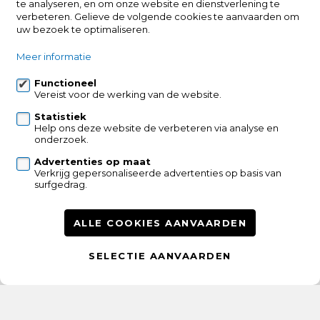
te analyseren, en om onze website en dienstverlening te
Noordstraat 2a
verbeteren. Gelieve de volgende cookies te aanvaarden om
2220 Heist-op-den-Berg
uw bezoek te optimaliseren.
+32 495 57 40 40
Meer informatie
+32 495 24 55 55
Functioneel
info@heistimmo.be
Vereist voor de werking van de website.
Statistiek
Volg ons op:
Help ons deze website de verbeteren via analyse en
onderzoek.
Advertenties op maat
Verkrijg gepersonaliseerde advertenties op basis van
surfgedrag.
Verkoop
Verhuur
Projecten
Contacteer ons
ALLE COOKIES AANVAARDEN
Wie zijn wij
SELECTIE AANVAARDEN
Wijzig cookie voorkeuren
voorwaarden
privacy
powered by Whise