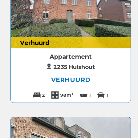
Verhuurd
Appartement
2235 Hulshout
VERHUURD
2
98m²
1
1