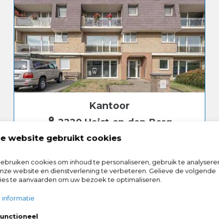
Kantoor
2220 Heist-op-den-Berg
e website gebruikt cookies
€ 1.200
bruiken cookies om inhoud te personaliseren, gebruik te analysere
93m²
1
ze website en dienstverlening te verbeteren. Gelieve de volgende
ies te aanvaarden om uw bezoek te optimaliseren.
 informatie
unctioneel