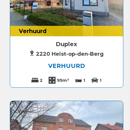
Verhuurd
Duplex
2220 Heist-op-den-Berg
VERHUURD
2
95m²
1
1