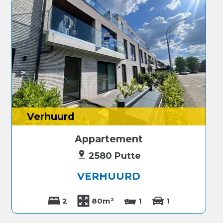
Verhuurd
Appartement
2580 Putte
VERHUURD
2
80m²
1
1