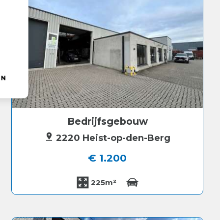
EN
Bedrijfsgebouw
2220 Heist-op-den-Berg
€ 1.200
225m²