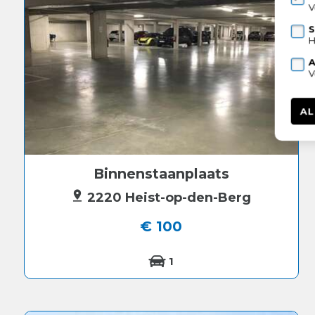
V
S
H
A
V
AL
Binnenstaanplaats
2220 Heist-op-den-Berg
€ 100
1