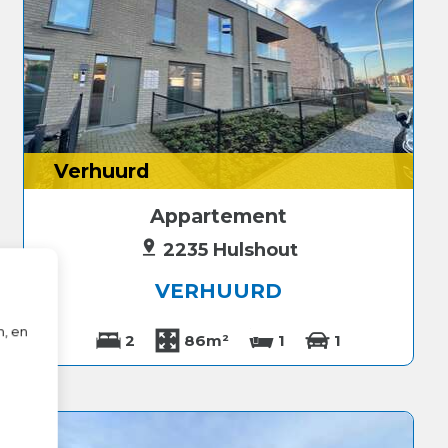
Verhuurd
Appartement
2235 Hulshout
VERHUURD
n, en
2
86m²
1
1