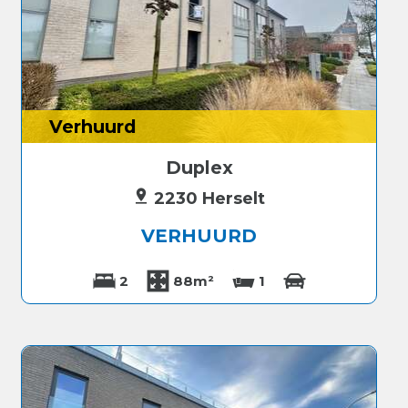
Verhuurd
Duplex
2230 Herselt
VERHUURD
2
88m²
1