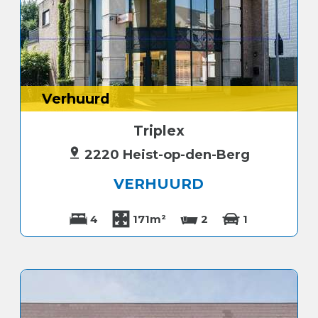
Verhuurd
Triplex
2220 Heist-op-den-Berg
VERHUURD
4
171m²
2
1