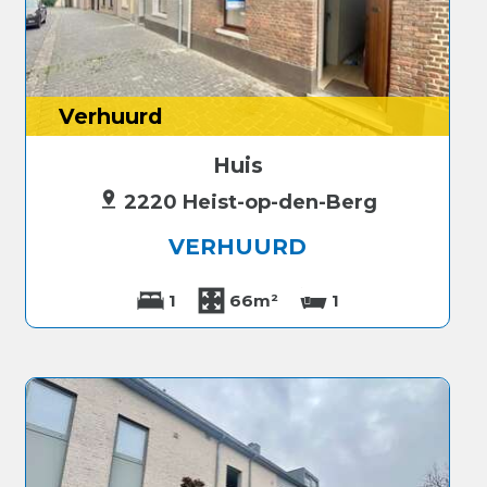
Verhuurd
Huis
2220 Heist-op-den-Berg
VERHUURD
1
66m²
1