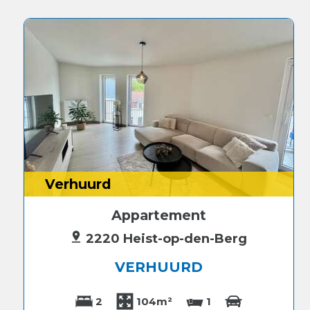
Verhuurd
Appartement
2220 Heist-op-den-Berg
VERHUURD
2
104m²
1