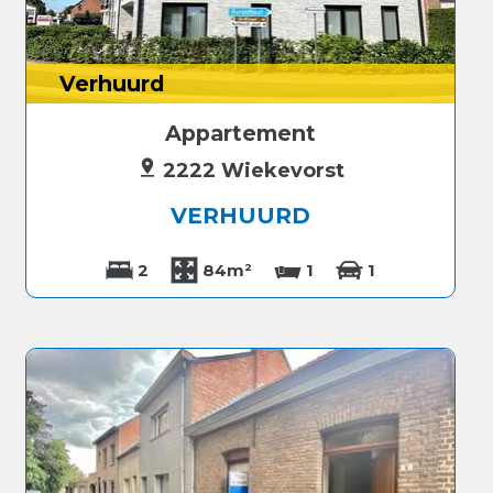
Verhuurd
Appartement
2222 Wiekevorst
VERHUURD
2
84m²
1
1