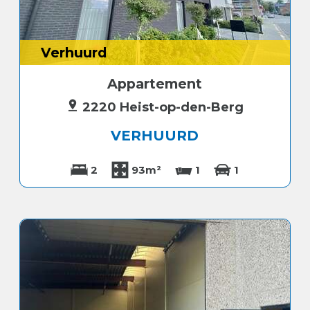
Verhuurd
Appartement
2220 Heist-op-den-Berg
VERHUURD
2
93m²
1
1