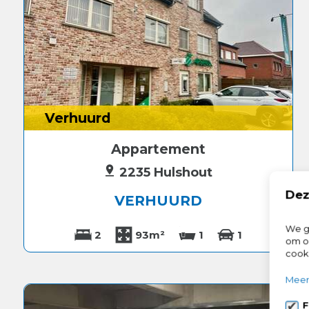
Verhuurd
Appartement
2235 Hulshout
Dez
VERHUURD
We ge
2
93m²
1
1
om on
cook
Meer
F